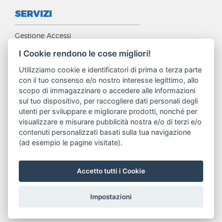
SERVIZI
Gestione Accessi
Sicurezza
I Cookie rendono le cose migliori!
Abbonamenti Internet
Utilizziamo cookie e identificatori di prima o terza parte
con il tuo consenso e/o nostro interesse legittimo, allo
Wifi e Rete dati
scopo di immagazzinare o accedere alle informazioni
Automazioni Somfy
sul tuo dispositivo, per raccogliere dati personali degli
utenti per sviluppare e migliorare prodotti, nonché per
Digitale TV e Sat
visualizzare e misurare pubblicità nostra e/o di terzi e/o
Tivùsat
contenuti personalizzati basati sulla tua navigazione
(ad esempio le pagine visitate).
Accetto tutti i Cookie
Privacy
Condizioni di vendita
Cookie Policy
Impostazioni
COOKIE SETTINGS