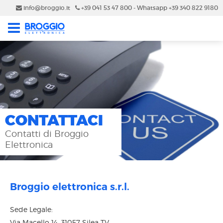
info@broggio.it
+39 041 53 47 800 - Whatsapp +39 340 822 9180
CONTATTACI
Contatti di Broggio
Elettronica
Broggio elettronica s.r.l.
Sede Legale:
Via Macello 14, 31057 Silea TV